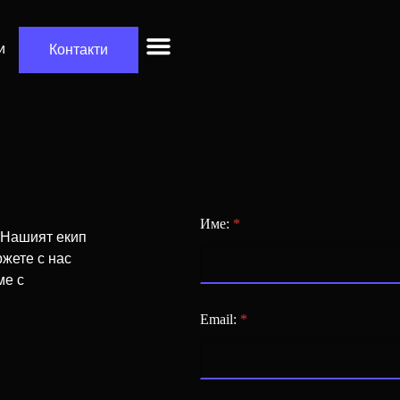
и
Контакти
AR решения
Име:
*
 Нашият екип
ржете с нас
ме с
Email:
*