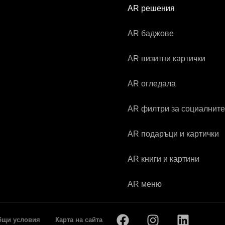
AR решения
AR баджове
AR визитни картички
AR огледала
AR филтри за социалнит
AR подаръци и картички
AR книги и картини
AR меню
бщи условия
Карта на сайта