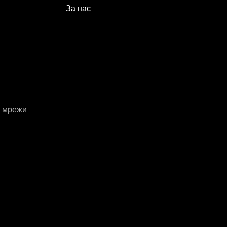
За нас
е мрежи