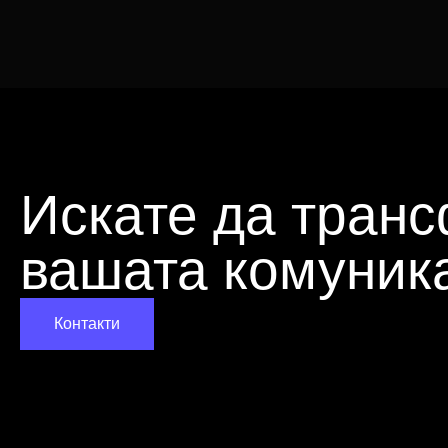
Искате да тран
вашата комуник
Контакти