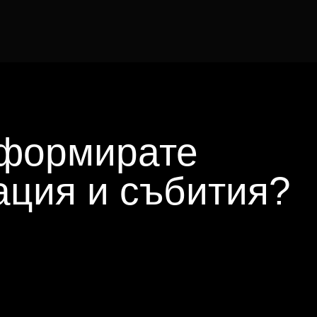
сформирате
ация и събития?